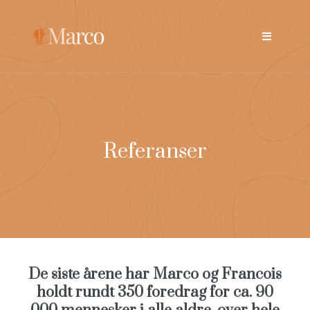
Referanser
De siste årene har Marco og Francois
holdt rundt 350 foredrag for ca. 90